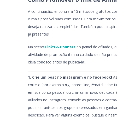
A continuação, encontrará 15 métodos gratuitos com
o mais possível suas comissões. Para maximizar os r
deseja realizar e completá-las. Também pode inspir
já presentes.
Na seção
Links & Banners
do painel de afiliados, 
atividade de promoção (tenha cuidado de não prejud
ideia conosco antes de publicá-la).
1.
Crie um post no instagram e no facebook!
As
correto (por exemplo #ganharonline, #matchedbettin
em sua conta pessoal ou criar uma nova, dedicada às 
afiliados no Instagram, convide as pessoas a conta
pode ser unir-se aos grupos interessados em ganhar 
descrição. Para ver alguns exemplos, busque o hash