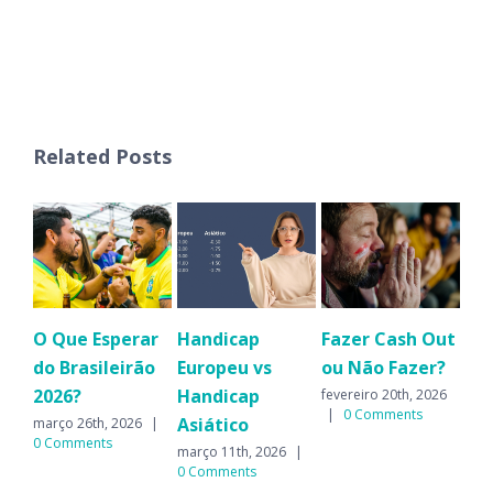
Related Posts
Handicap
Fazer Cash Out
Apostas
De
Europeu vs
ou Não Fazer?
Intervalo/Final
Fu
Handicap
do Jogo
Ap
fevereiro 20th, 2026
|
0 Comments
Asiático
Explicadas
Vi
março 11th, 2026
|
fevereiro 6th, 2026
abri
0 Comments
|
0 Comments
Com