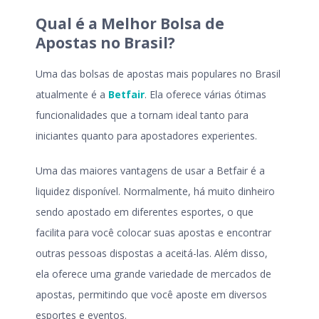
Qual é a Melhor Bolsa de
Apostas no Brasil?
Uma das
bolsas de apostas
mais populares no Brasil
atualmente é a
Betfair
. Ela oferece várias ótimas
funcionalidades que a tornam ideal tanto para
iniciantes quanto para apostadores experientes.
Uma das maiores vantagens de usar a Betfair é a
liquidez disponível. Normalmente, há muito dinheiro
sendo apostado em diferentes esportes, o que
facilita para você colocar suas apostas e encontrar
outras pessoas dispostas a aceitá-las. Além disso,
ela oferece uma grande variedade de mercados de
apostas, permitindo que você aposte em diversos
esportes e eventos.