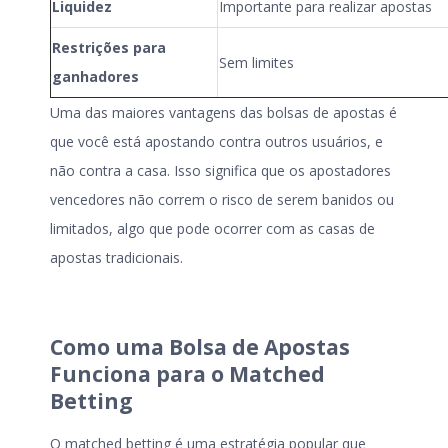
Liquidez
Importante para realizar apostas
Restrições para
Sem limites
ganhadores
Uma das maiores vantagens das
bolsas de apostas
é
que você está apostando contra outros usuários, e
não contra a casa. Isso significa que os apostadores
vencedores não correm o risco de serem banidos ou
limitados, algo que pode ocorrer com as casas de
apostas tradicionais.
Como uma Bolsa de Apostas
Funciona para o Matched
Betting
O
matched betting
é uma estratégia popular que