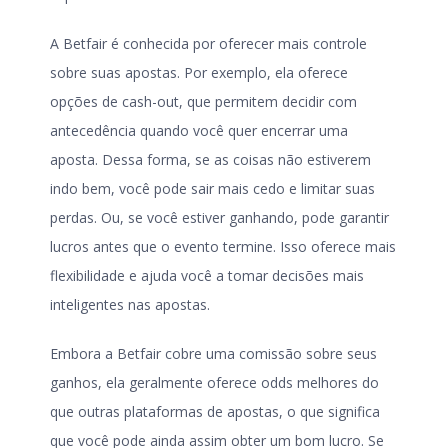
A Betfair é conhecida por oferecer mais controle
sobre suas apostas. Por exemplo, ela oferece
opções de cash-out, que permitem decidir com
antecedência quando você quer encerrar uma
aposta. Dessa forma, se as coisas não estiverem
indo bem, você pode sair mais cedo e limitar suas
perdas. Ou, se você estiver ganhando, pode garantir
lucros antes que o evento termine. Isso oferece mais
flexibilidade e ajuda você a tomar decisões mais
inteligentes nas apostas.
Embora a Betfair cobre uma comissão sobre seus
ganhos, ela geralmente oferece odds melhores do
que outras plataformas de apostas, o que significa
que você pode ainda assim obter um bom lucro. Se