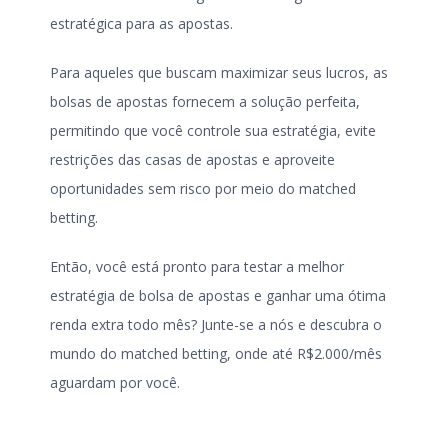
estratégica para as apostas.
Para aqueles que buscam maximizar seus lucros, as
bolsas de apostas
fornecem a solução perfeita,
permitindo que você controle sua estratégia, evite
restrições das casas de apostas e aproveite
oportunidades sem risco por meio do matched
betting.
Então, você está pronto para testar a melhor
estratégia de
bolsa de apostas
e ganhar uma ótima
renda extra todo mês? Junte-se a nós e descubra o
mundo do matched betting, onde até R$2.000/mês
aguardam por você.