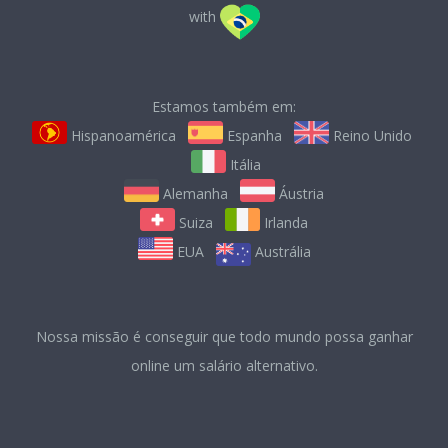
with
Estamos também em:
Hispanoamérica
Espanha
Reino Unido
Itália
Alemanha
Áustria
Suiza
Irlanda
EUA
Austrália
Nossa missão é conseguir que todo mundo possa ganhar
online um salário alternativo.