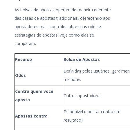
As
bolsas de apostas
operam de maneira diferente
das casas de apostas tradicionais, oferecendo aos
apostadores mais controle sobre suas odds e
estratégias de apostas. Veja como elas se
comparam:
Recurso
Bolsa de Apostas
Definidas pelos usuários, geralmen
Odds
melhores
Contra quem você
Outros apostadores
aposta
Disponível (apostar contra um
Apostas contra
resultado)