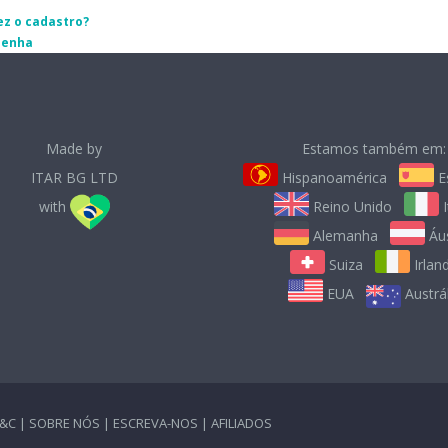
ez o cadastro?
senha
Made by
Estamos também em:
ITAR BG LTD
Hispanoamérica
E
with
Reino Unido
I
Alemanha
Áus
Suiza
Irlan
EUA
Austrál
&C
|
SOBRE NÓS
|
ESCREVA-NOS
|
AFILIADOS