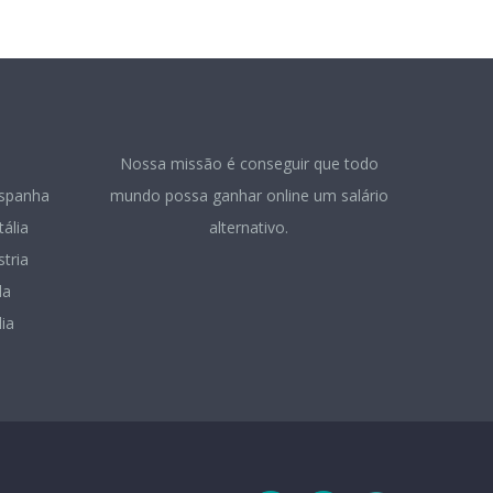
Nossa missão é conseguir que todo
spanha
mundo possa ganhar online um salário
tália
alternativo.
tria
da
ia