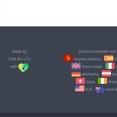
Made by
Estamos também em:
ITAR BG LTD
Hispanoamérica
E
with
Reino Unido
I
Alemanha
Áus
Suiza
Irlan
EUA
Austrál