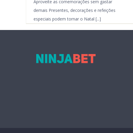
Aproveite as comemorações sem gastar
demais Presentes, decorações e refeições
especiais podem tornar o Natal [...]