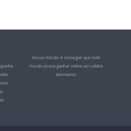
Nossa missão é conseguir que todo
spanha
mundo possa ganhar online um salário
tália
alternativo.
tria
da
ia