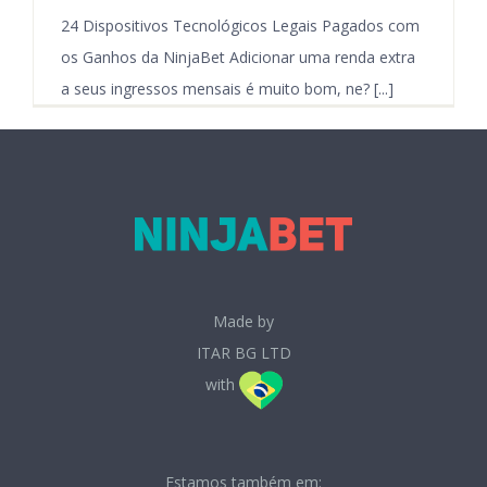
24 Dispositivos Tecnológicos Legais Pagados com
os Ganhos da NinjaBet Adicionar uma renda extra
a seus ingressos mensais é muito bom, ne? [...]
Made by
ITAR BG LTD
with
Estamos também em: