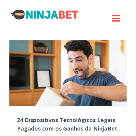
24 Dispositivos Tecnológicos Legais
Pagados com os Ganhos da NinjaBet