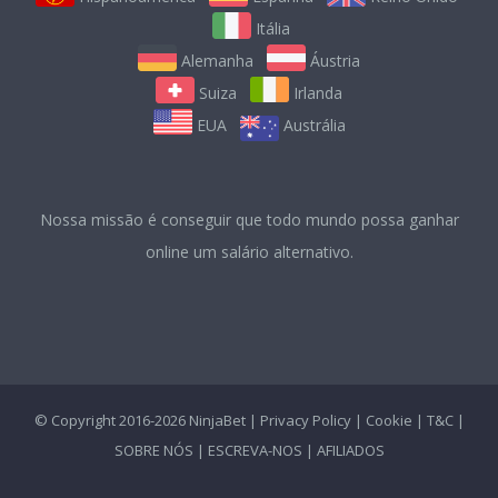
Itália
Alemanha
Áustria
Suiza
Irlanda
EUA
Austrália
Nossa missão é conseguir que todo mundo possa ganhar
online um salário alternativo.
© Copyright 2016-2026 NinjaBet |
Privacy Policy
|
Cookie
|
T&C
|
SOBRE NÓS
|
ESCREVA-NOS
|
AFILIADOS