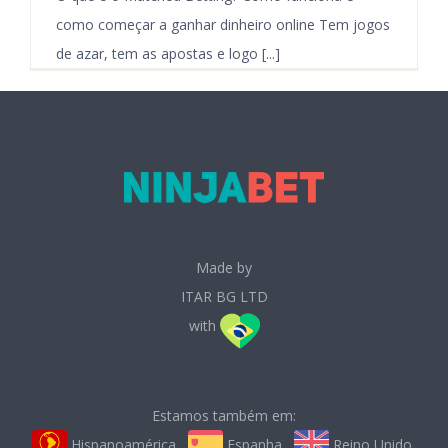
como começar a ganhar dinheiro online Tem jogos
de azar, tem as apostas e logo [...]
Made by
ITAR BG LTD
with
Estamos também em:
Hispanoamérica
Espanha
Reino Unido